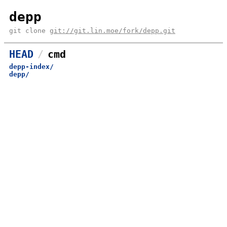
depp
git clone
git://git.lin.moe/fork/depp.git
HEAD
cmd
depp-index/
depp/