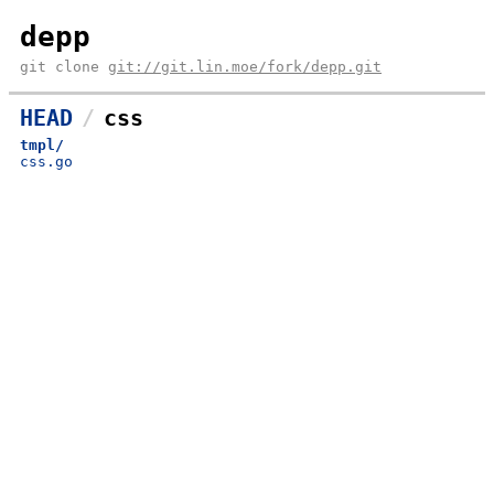
depp
git clone
git://git.lin.moe/fork/depp.git
HEAD
css
tmpl/
css.go